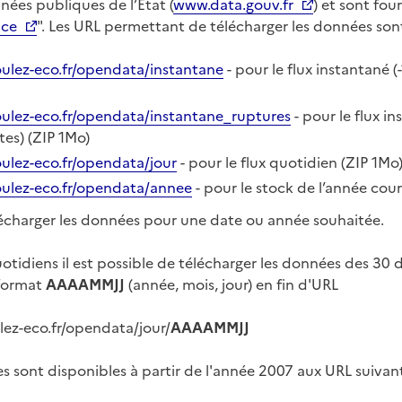
ées publiques de l’État (
www.data.gouv.fr
) et sont four
nce
". Les URL permettant de télécharger les données sont 
oulez-eco.fr/opendata/instantane
- pour le flux instantané (
oulez-eco.fr/opendata/instantane_ruptures
- pour le flux i
tes) (ZIP 1Mo)
oulez-eco.fr/opendata/jour
- pour le flux quotidien (ZIP 1Mo
oulez-eco.fr/opendata/annee
- pour le stock de l’année cou
élécharger les données pour une date ou année souhaitée.
uotidiens il est possible de télécharger les données des 30 d
 format
AAAAMMJJ
(année, mois, jour) en fin d'URL
lez-eco.fr/opendata/jour/
AAAAMMJJ
es sont disponibles à partir de l'année 2007 aux URL suivant