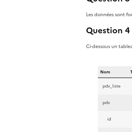
Les données sont fo
Question 4 
Ci-dessous un tablea
Nom
pdv_liste
pdv
id