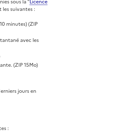
nies sous la "
Licence
les suivantes :
-10 minutes) (ZIP
nstantané avec les
)
rante. (ZIP 15Mo)
erniers jours en
es :