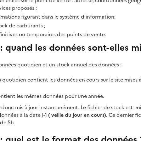
énérales sur le point de vente : adresse, coordonnées géog
vices proposés ;
formations figurant dans le système d’information;
ock de carburants ;
initives ou temporaires des points de vente.
: quand les données sont-elles mi
 données quotidien et un stock annuel des données :
 quotidien contient les données en cours sur le site mises 
ontient les mêmes données pour une année.
st donc mis à jour instantanément. Le fichier de stock est
mi
données à la date J-1
( veille du jour en cours).
Ce dernier fic
 de 5h.
: quel est le format des données 