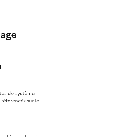
page
à
ites du système
 référencés sur le