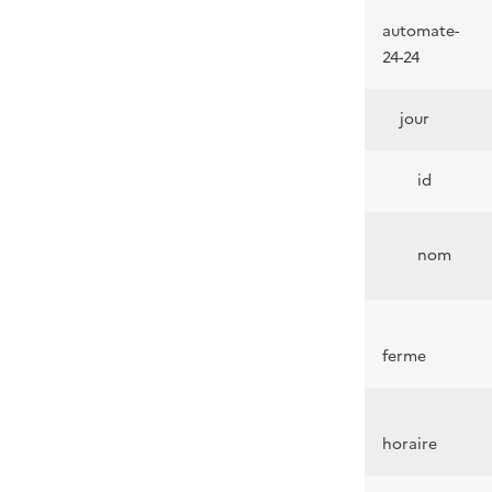
automate-
24-24
jour
id
nom
ferme
horaire